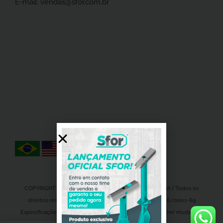
E-mail:
vendas@sfor.com.br
COPYRIGHT 2023 © Sforplast indústria e comércio LTDA | Todos os
direitos reservados | SAC 4223-4188 | CNPJ 56.869.886/0001-69
Especificações técnicas e design do produto podem sofrer mudanças