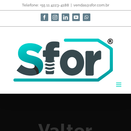
Telefone: +55 11 4223-4188
|
vendas@sfor.com.br
Valter